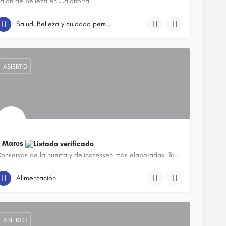
alón de belleza en Calahorra
941 14 89 27
C. Trastámara
Salud, Belleza y cuidado personal
ABIERTO
7 Mares
Conservas de la huerta y delicatessen más elaboradas. También disponen de productos de la huerta…
941 13 53 54
C. Mayor
Alimentación
ABIERTO