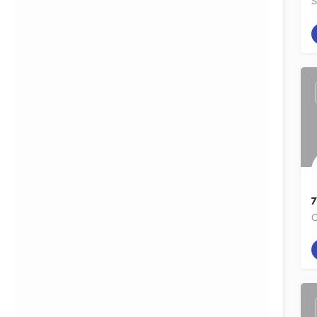
S
{{label}}
{{locationDetails}}