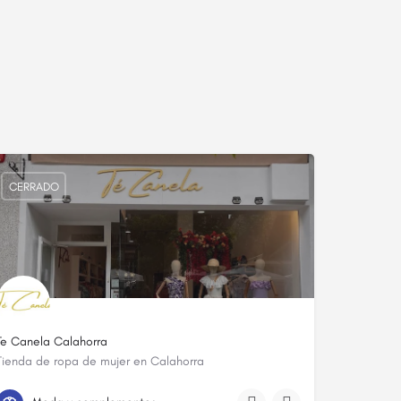
CERRADO
Te Canela Calahorra
Tienda de ropa de mujer en Calahorra
644 95 21 49
P.º del Mercadal