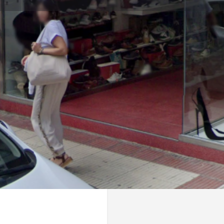
Información
Opiniones
0
o llegar
Llamar a la tienda
Visitar web
Com
Cerrado
n calzado para hombre y mujer.
ortivas y sandalias, combinando