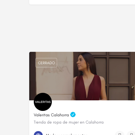
CERRADO
Valeritas Calahorra
Tienda de ropa de mujer en Calahorra
628 47 98 64
C. Bebricio