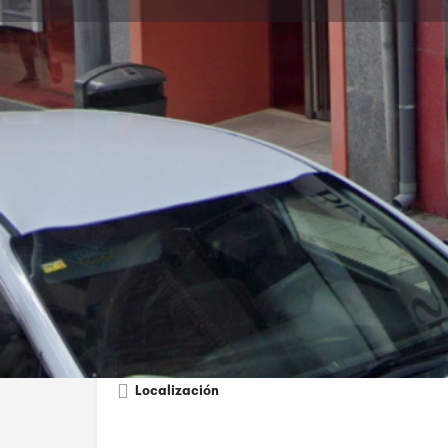
Cóm
Descripción
Black Shoes Calahorra es una tienda especializada e
Ofrece una cuidada selección de zapatos, botas, dep
estilo, comodidad y calidad.
Localización