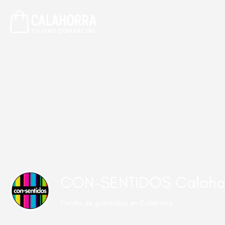
CON-SENTIDOS Calaho
Tienda de gominolas en Calahorra