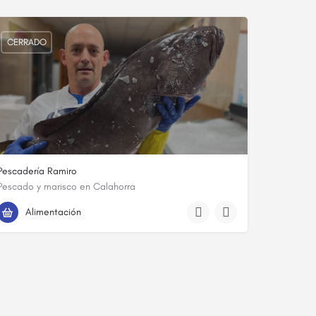
CERRADO
Pescadería Ramiro
Pescado y marisco en Calahorra
685 16 93 17
Calle General Gallarza
Alimentación