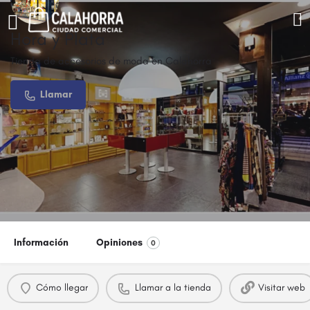
Hora y Plata
Tienda de accesorios de moda en Calahorra
Llamar
Información
Opiniones
0
Cómo llegar
Llamar a la tienda
Visitar web