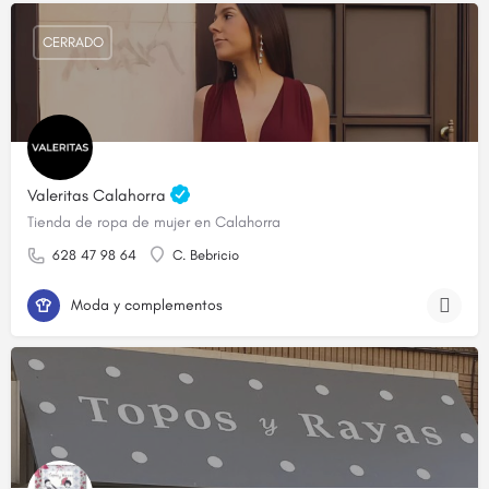
CERRADO
Valeritas Calahorra
Tienda de ropa de mujer en Calahorra
628 47 98 64
C. Bebricio
Moda y complementos