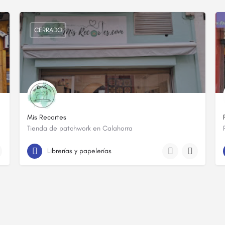
CERRADO
Mis Recortes
Tienda de patchwork en Calahorra
941 59 03 48
C. Ramón Subirán
Librerías y papelerías