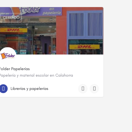
CERRADO
Folder Papelerías
Papelería y material escolar en Calahorra
941 48 59 56
C. Bebricio
Librerías y papelerías