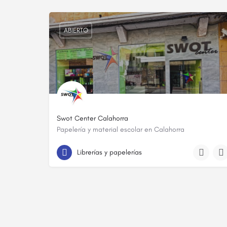
ABIERTO
Swot Center Calahorra
Papelería y material escolar en Calahorra
941 59 11 51
C. Bebricio
Librerías y papelerías