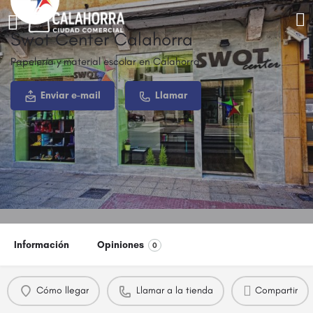
Swot Center Calahorra
Papelería y material escolar en Calahorra
Enviar e-mail
Llamar
Información
Opiniones
0
Cómo llegar
Llamar a la tienda
Compartir